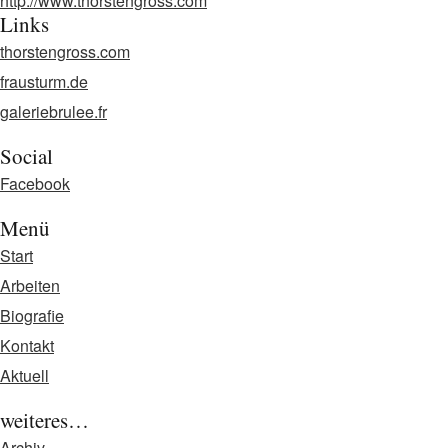
http://www.thorstengross.com
Links
thorstengross.com
frausturm.de
galeriebrulee.fr
Social
Facebook
Menü
Start
Arbeiten
Biografie
Kontakt
Aktuell
weiteres…
Archiv