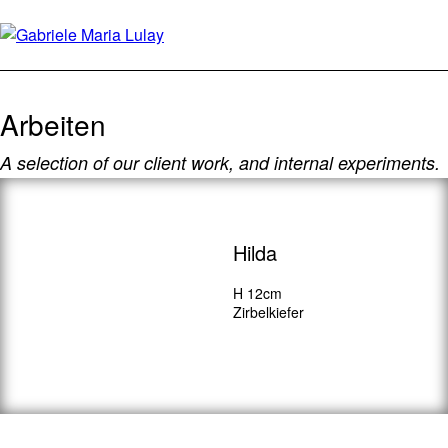
Arbeiten
A selection of our client work, and internal experiments.
Hilda
H 12cm
Zirbelkiefer
http://www.thorstengross.com